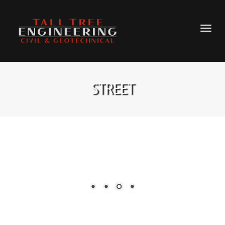
STREET
projects-pic-3